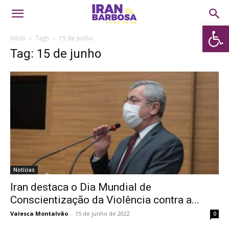
Abrir 
Início
Tags
15 de junho
Tag: 15 de junho
Notícias
Iran destaca o Dia Mundial de
Conscientização da Violência contra a...
Valesca Montalvão
-
15 de junho de 2022
0