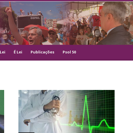
Lei
É Lei
Publicações
Psol 50