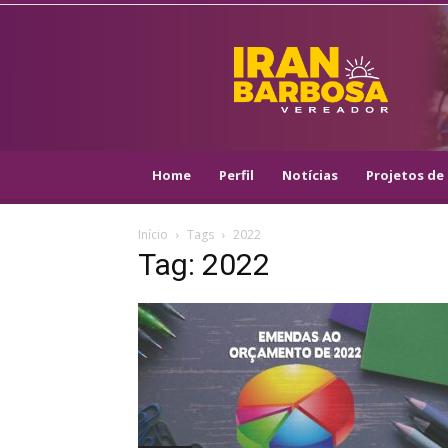
IRAN
BARBOSA
–
VEREADOR
::
ARACAJU
–
Home
Perfil
Notícias
Projetos de 
PSOL
Início
Tags
2022
Tag: 2022