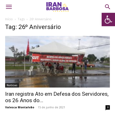
Abrir 
Início
Tags
26º Aniversário
Tag: 26º Aniversário
Notícias
Iran registra Ato em Defesa dos Servidores,
os 26 Anos do...
Valesca Montalvão
-
15 de junho de 2021
0