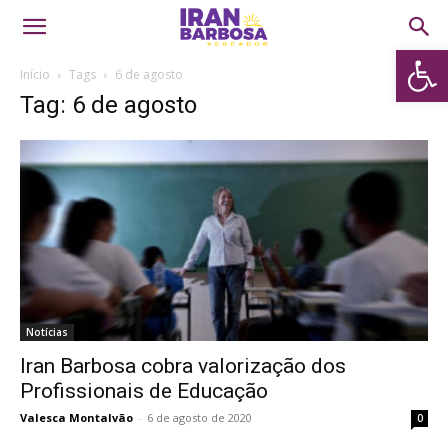
Abrir 
Início
Tags
6 de agosto
Tag: 6 de agosto
Notícias
Iran Barbosa cobra valorização dos
Profissionais de Educação
Valesca Montalvão
-
6 de agosto de 2020
0