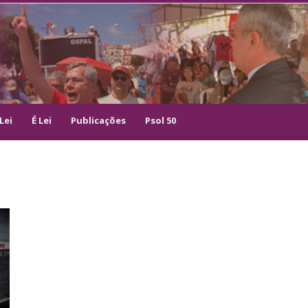
Lei
É Lei
Publicações
Psol 50