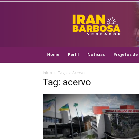
IRAN
BARBOSA
–
VEREADOR
::
ARACAJU
–
Home
Perfil
Notícias
Projetos de 
PSOL
Início
Tags
Acervo
Tag: acervo