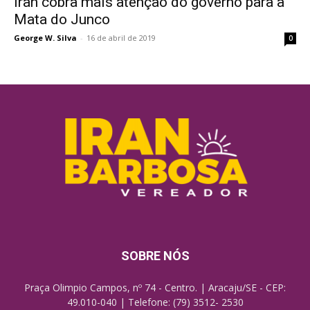
Iran cobra mais atenção do governo para a
Mata do Junco
George W. Silva
-
16 de abril de 2019
0
SOBRE NÓS
Praça Olimpio Campos, nº 74 - Centro. | Aracaju/SE - CEP:
49.010-040 | Telefone: (79) 3512- 2530