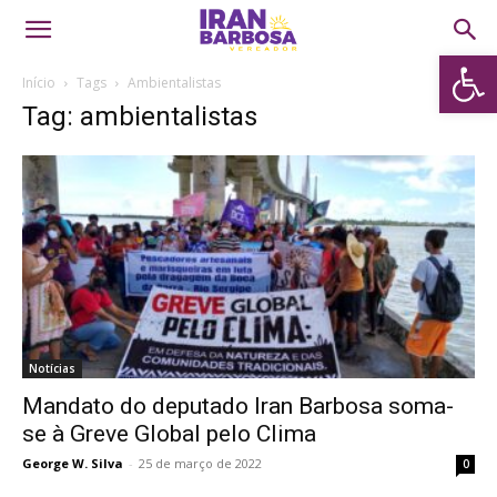
Abrir 
Início
Tags
Ambientalistas
Tag: ambientalistas
Notícias
Mandato do deputado Iran Barbosa soma-
se à Greve Global pelo Clima
George W. Silva
-
25 de março de 2022
0