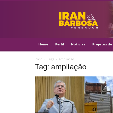
IRAN
BARBOSA
–
VEREADOR
::
ARACAJU
–
Home
Perfil
Notícias
Projetos de 
PSOL
Início
Tags
Ampliação
Tag: ampliação