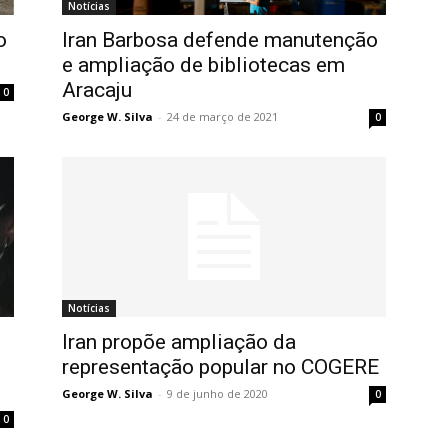
Notícias
o
Iran Barbosa defende manutenção
e ampliação de bibliotecas em
Aracaju
0
George W. Silva
-
24 de março de 2021
0
Notícias
Iran propõe ampliação da
representação popular no COGERE
George W. Silva
-
9 de junho de 2020
0
0