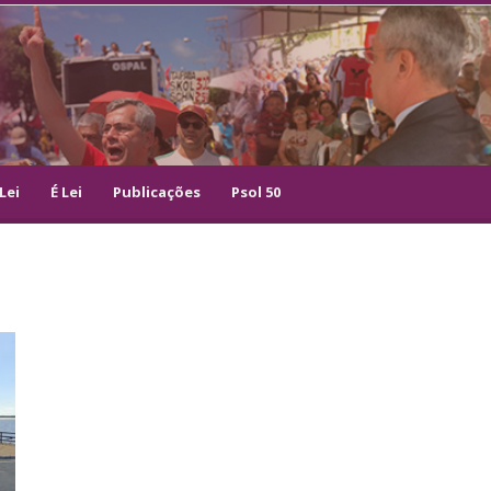
Lei
É Lei
Publicações
Psol 50