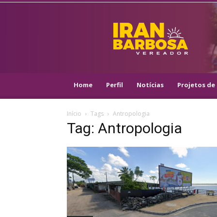
IRAN
BARBOSA
–
VEREADOR
::
ARACAJU
–
Home
Perfil
Notícias
Projetos de 
PSOL
Início
Tags
Antropologia
Tag: Antropologia