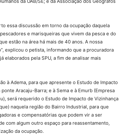
Humanos da OAB/SE; e da Associação dos Geógrafos
to essa discussão em torno da ocupação daquela
, pescadores e marisqueiras que vivem da pesca e do
á que estão na área há mais de 40 anos. A nossa
”, explicou o petista, informando que a procuradora
já elaborados pela SPU, a fim de analisar mais
tação à Adema, para que apresente o Estudo de Impacto
da ponte Aracaju-Barra; e à Sema e à Emurb (Empresa
u), será requerido o Estudo de Impacto de Vizinhança
ue) naquela região do Bairro Industrial, para que
igadoras e compensatórias que podem vir a ser
de com algum outro espaço para reassentamento,
lização da ocupação.