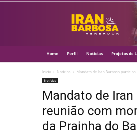
IRAN
BARBOSA
–
VEREADOR
::
ARACAJU
–
Home
Perfil
Notícias
Projetos de L
PSOL
Início
Notícias
Mandato de Iran Barbosa participa
Notícias
Mandato de Iran 
reunião com mo
da Prainha do Bai