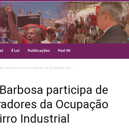
ei
É Lei
Publicações
Psol 50
 de reunião com moradores da Ocupação da...
Barbosa participa de
radores da Ocupação
rro Industrial