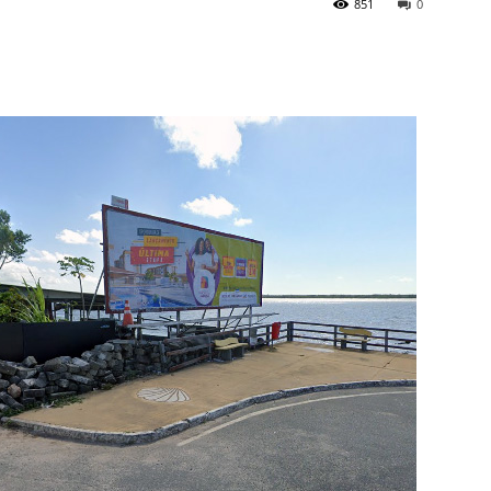
851
0