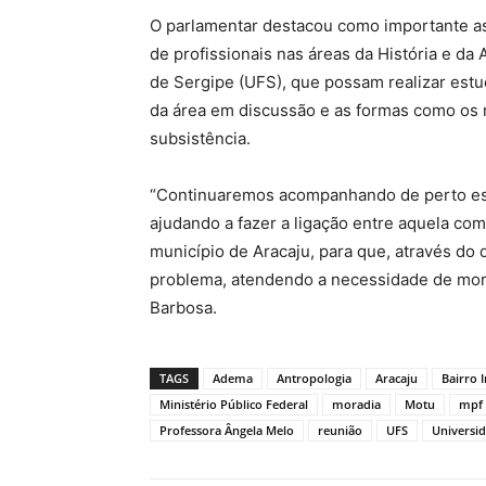
O parlamentar destacou como importante as t
de profissionais nas áreas da História e da
de Sergipe (UFS), que possam realizar est
da área em discussão e as formas como os 
subsistência.
“Continuaremos acompanhando de perto es
ajudando a fazer a ligação entre aquela co
município de Aracaju, para que, através do 
problema, atendendo a necessidade de morad
Barbosa.
TAGS
Adema
Antropologia
Aracaju
Bairro I
Ministério Público Federal
moradia
Motu
mpf
Professora Ângela Melo
reunião
UFS
Universid