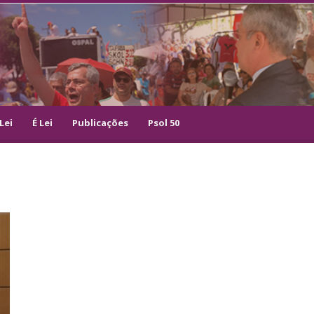
Lei
É Lei
Publicações
Psol 50