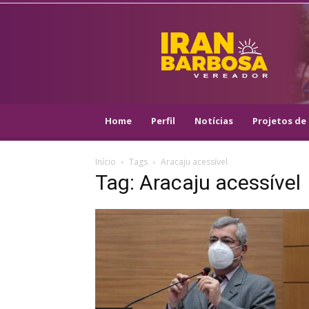
IRAN
BARBOSA
–
VEREADOR
::
ARACAJU
–
Home
Perfil
Notícias
Projetos de 
PSOL
Início
Tags
Aracaju acessível
Tag: Aracaju acessível