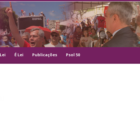
Lei
É Lei
Publicações
Psol 50