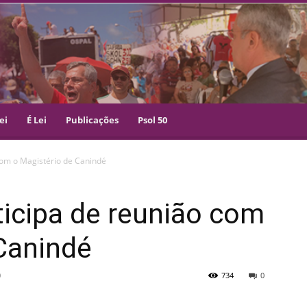
ei
É Lei
Publicações
Psol 50
com o Magistério de Canindé
ticipa de reunião com
Canindé
0
734
0