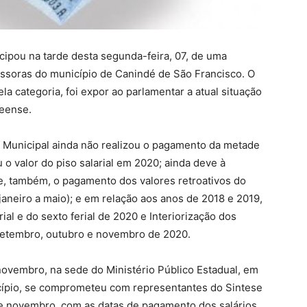
cipou na tarde desta segunda-feira, 07, de uma
essoras do município de Canindé de São Francisco. O
ela categoria, foi expor ao parlamentar a atual situação
deense.
o Municipal ainda não realizou o pagamento da metade
 o valor do piso salarial em 2020; ainda deve à
ve, também, o pagamento dos valores retroativos do
 (janeiro a maio); e em relação aos anos de 2018 e 2019,
al e do sexto ferial de 2020 e Interiorização dos
, setembro, outubro e novembro de 2020.
novembro, na sede do Ministério Público Estadual, em
cípio, se comprometeu com representantes do Sintese
de novembro, com as datas de pagamento dos salários