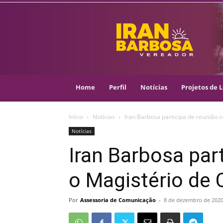
IRAN
BARBOSA
–
VEREADOR
::
ARACAJU
–
Home
Perfil
Notícias
Projetos de L
PSOL
Início
Notícias
Iran Barbosa participa de reunião 
Notícias
Iran Barbosa par
o Magistério de 
Por
Assessoria de Comunicação
-
8 de dezembro de 202