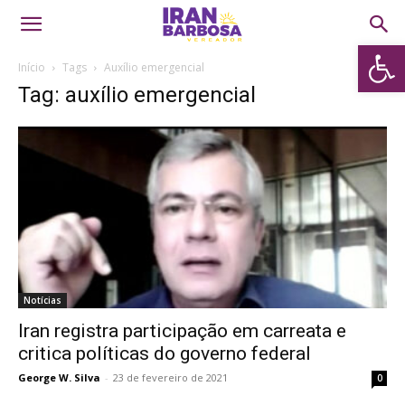
Abrir 
Início
Tags
Auxílio emergencial
Tag: auxílio emergencial
Notícias
Iran registra participação em carreata e
critica políticas do governo federal
George W. Silva
-
23 de fevereiro de 2021
0