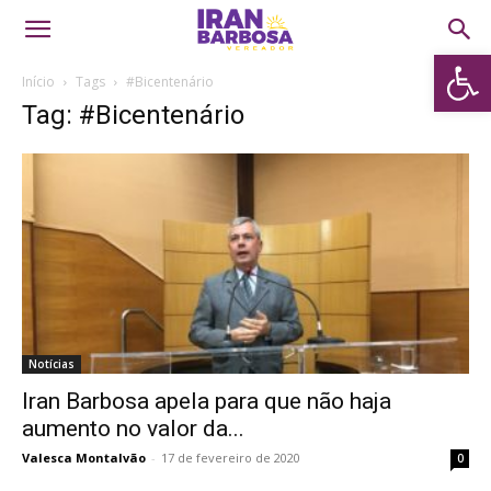
Abrir 
Início
Tags
#Bicentenário
Tag: #Bicentenário
Notícias
Iran Barbosa apela para que não haja
aumento no valor da...
Valesca Montalvão
-
17 de fevereiro de 2020
0