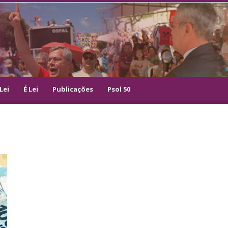
Lei
É Lei
Publicações
Psol 50