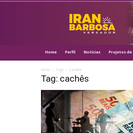
IRAN
BARBOSA
–
VEREADOR
::
ARACAJU
–
Home
Perfil
Notícias
Projetos de 
PSOL
Início
Tags
Cachês
Tag: cachês