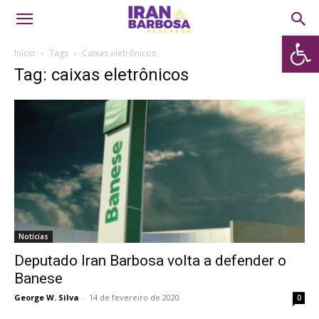
Abrir 
Início
Tags
Caixas eletrônicos
Tag: caixas eletrônicos
Notícias
Deputado Iran Barbosa volta a defender o
Banese
George W. Silva
-
14 de fevereiro de 2020
0