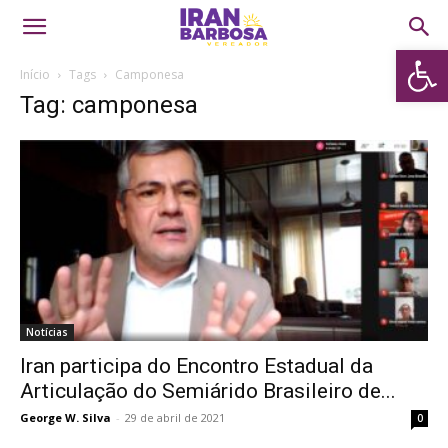
Abrir 
Início
Tags
Camponesa
Tag: camponesa
Notícias
Iran participa do Encontro Estadual da
Articulação do Semiárido Brasileiro de...
George W. Silva
-
29 de abril de 2021
0