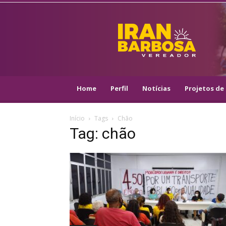
IRAN
BARBOSA
–
VEREADOR
::
ARACAJU
–
Home
Perfil
Notícias
Projetos de 
PSOL
Início
Tags
Chão
Tag: chão