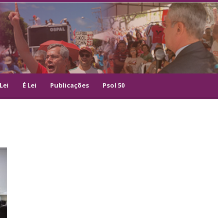
Lei
É Lei
Publicações
Psol 50