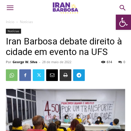
Abrir 
Início
Notícias
Notícias
Iran Barbosa debate direito à
cidade em evento na UFS
Por
George W. Silva
-
28 de maio de 2022
614
0