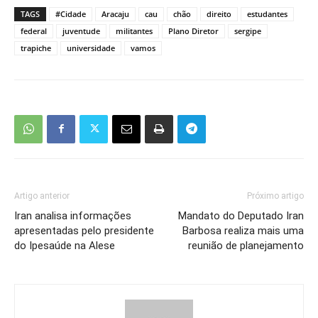
TAGS
#Cidade
Aracaju
cau
chão
direito
estudantes
federal
juventude
militantes
Plano Diretor
sergipe
trapiche
universidade
vamos
Artigo anterior
Próximo artigo
Iran analisa informações
Mandato do Deputado Iran
apresentadas pelo presidente
Barbosa realiza mais uma
do Ipesaúde na Alese
reunião de planejamento