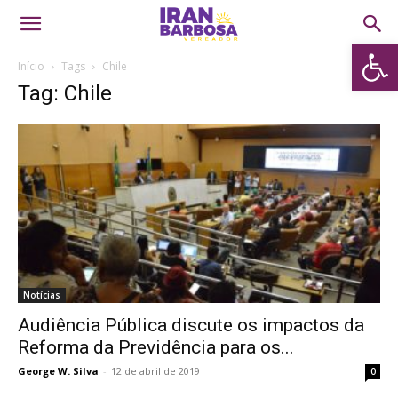
Abrir 
Início
Tags
Chile
Tag: Chile
Notícias
Audiência Pública discute os impactos da
Reforma da Previdência para os...
George W. Silva
-
12 de abril de 2019
0