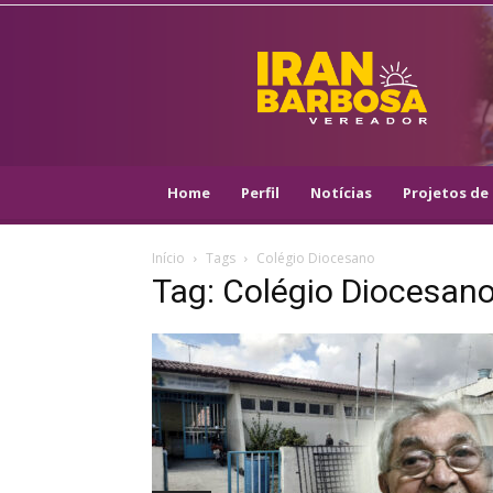
IRAN
BARBOSA
–
VEREADOR
::
ARACAJU
–
Home
Perfil
Notícias
Projetos de 
PSOL
Início
Tags
Colégio Diocesano
Tag: Colégio Diocesan