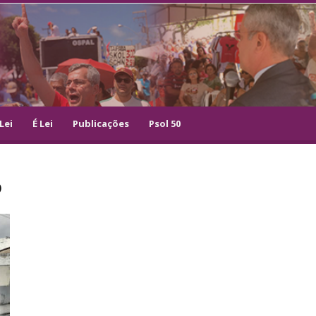
Lei
É Lei
Publicações
Psol 50
o