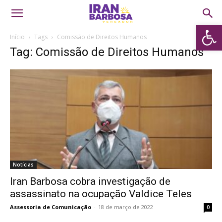
Abrir 
Início
Tags
Comissão de Direitos Humanos
Tag: Comissão de Direitos Humanos
Notícias
Iran Barbosa cobra investigação de
assassinato na ocupação Valdice Teles
Assessoria de Comunicação
-
18 de março de 2022
0