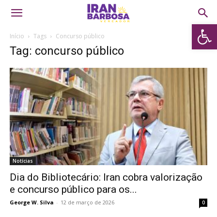
Abrir 
Início
Tags
Concurso público
Tag: concurso público
Notícias
Dia do Bibliotecário: Iran cobra valorização
e concurso público para os...
George W. Silva
-
12 de março de 2026
0