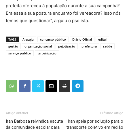
prefeita ofereceu à população durante a sua campanha?
Era essa a sua postura enquanto foi vereadora? Isso nós
temos que questionar”, arguiu o psolista.
TAGS
Aracaju
concurso público
Diário Oficial
edital
gestão
organização social
pejotização
prefeitura
saúde
serviço público
terceirização
Artigo anterior
Próximo artigo
​Iran Barbosa reivindica escuta
Iran apela por solução para o
da comunidade escolar para
transporte coletivo em região