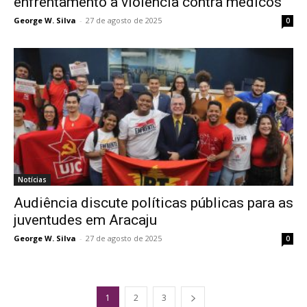
enfrentamento à violência contra médicos
George W. Silva
-
27 de agosto de 2025
0
Notícias
Audiência discute políticas públicas para as
juventudes em Aracaju
George W. Silva
-
27 de agosto de 2025
0
1
2
3