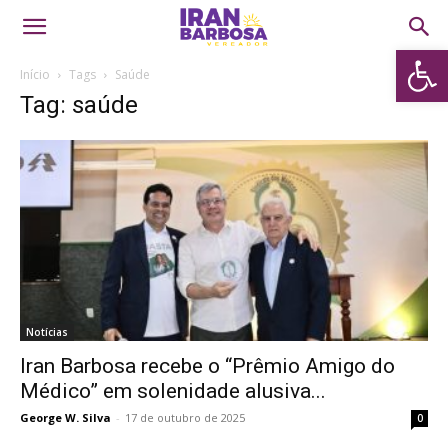
Abrir 
Início
Tags
Saúde
Tag: saúde
Notícias
Iran Barbosa recebe o “Prêmio Amigo do
Médico” em solenidade alusiva...
George W. Silva
-
17 de outubro de 2025
0