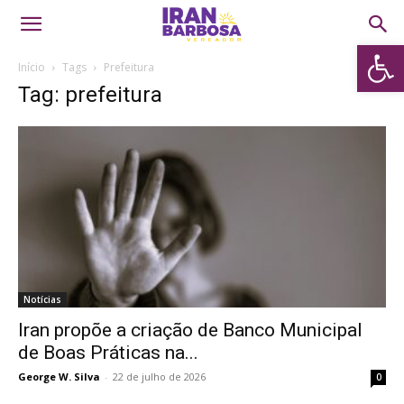
Abrir 
Início
Tags
Prefeitura
Tag: prefeitura
Notícias
Iran propõe a criação de Banco Municipal
de Boas Práticas na...
George W. Silva
-
22 de julho de 2026
0