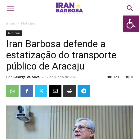
Abrir 
Início
Notícias
Notícias
Iran Barbosa defende a
estatização do transporte
público de Aracaju
Por
George W. Silva
-
17 de junho de 2026
123
0