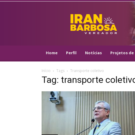
IRAN
BARBOSA
–
VEREADOR
::
ARACAJU
–
Home
Perfil
Notícias
Projetos de 
PSOL
Início
Tags
Transporte coletivo
Tag: transporte coletiv