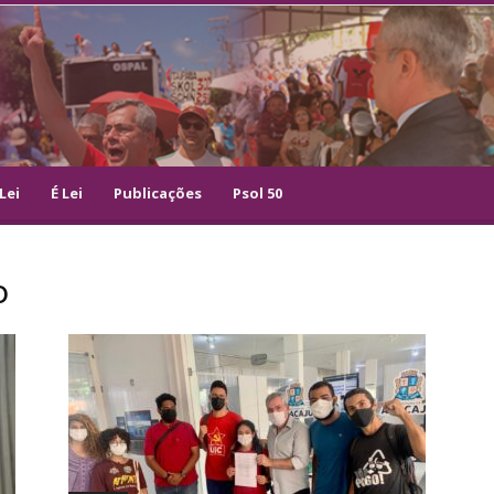
Lei
É Lei
Publicações
Psol 50
o