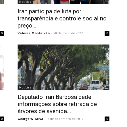
Notícias
Iran participa de luta por
o
transparência e controle social no
preço...
Valesca Montalvão
-
20 de maio de 2022
0
0
Notícias
Deputado Iran Barbosa pede
informações sobre retirada de
árvores de avenida...
George W. Silva
-
5 de dezembro de 2019
0
0