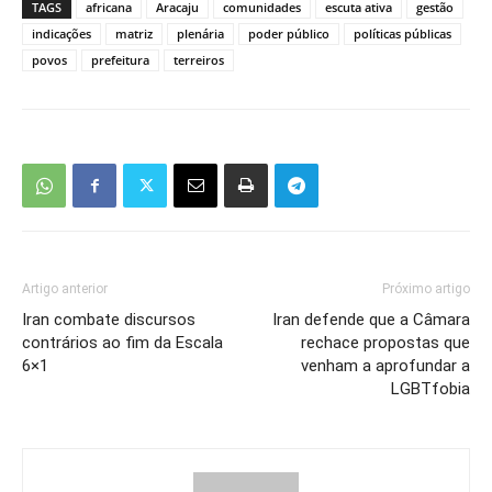
TAGS
africana
Aracaju
comunidades
escuta ativa
gestão
indicações
matriz
plenária
poder público
políticas públicas
povos
prefeitura
terreiros
Artigo anterior
Próximo artigo
Iran combate discursos
Iran defende que a Câmara
contrários ao fim da Escala
rechace propostas que
6×1
venham a aprofundar a
LGBTfobia