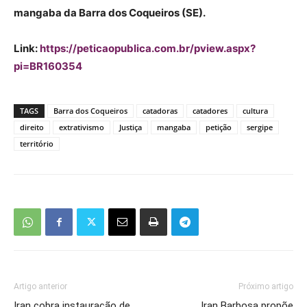
mangaba da Barra dos Coqueiros (SE).
Link:
https://peticaopublica.com.br/pview.aspx?
pi=BR160354
TAGS
Barra dos Coqueiros
catadoras
catadores
cultura
direito
extrativismo
Justiça
mangaba
petição
sergipe
território
Artigo anterior
Próximo artigo
Iran cobra instauração de
Iran Barbosa propõe