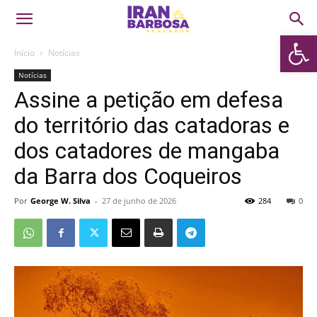
Abrir 
Início
Notícias
Notícias
Assine a petição em defesa
do território das catadoras e
dos catadores de mangaba
da Barra dos Coqueiros
Por
George W. Silva
-
27 de junho de 2026
284
0