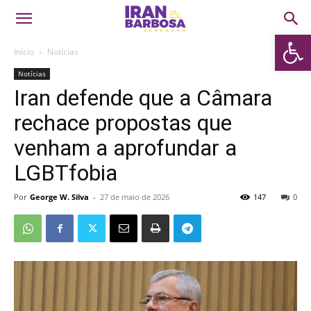
Abrir 
Início
Notícias
Notícias
Iran defende que a Câmara
rechace propostas que
venham a aprofundar a
LGBTfobia
Por
George W. Silva
-
27 de maio de 2026
147
0