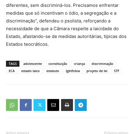
diferentes, sem discriminá-los. Precisamos enfrentar
medidas que só incentivam o ódio, a segregação e a
discriminação”, defendeu o psolista, reforçando a
necessidade de que a Câmara respeite a laicidade do
Estado, afastando-se de medidas autoritárias, típicas dos
Estados teocráticos.
TAGS
adolescente
constituição
criança
discriminação
ECA
estado laico
estatuto
lgbtfobia
projeto de lei
STF
Artigo anterior
Próximo artigo