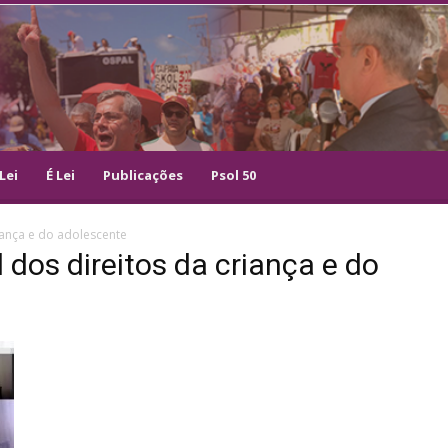
Lei
É Lei
Publicações
Psol 50
iança e do adolescente
 dos direitos da criança e do