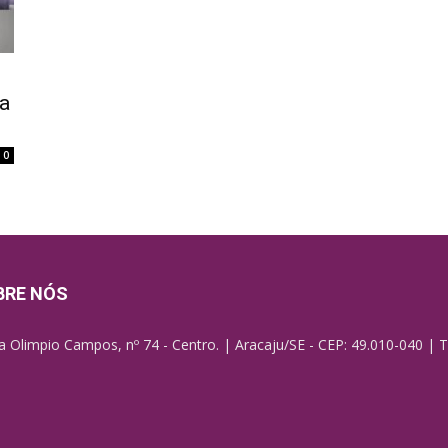
da
0
BRE NÓS
a Olimpio Campos, nº 74 - Centro. | Aracaju/SE - CEP: 49.010-040 | T