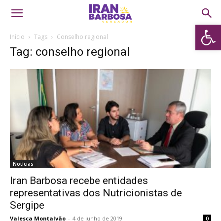
Abrir 
Início
Tags
Conselho regional
Tag: conselho regional
Notícias
Iran Barbosa recebe entidades
representativas dos Nutricionistas de
Sergipe
Valesca Montalvão
-
4 de junho de 2019
0