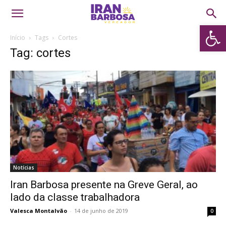
Abrir 
Início
Tags
Cortes
Tag: cortes
Notícias
Iran Barbosa presente na Greve Geral, ao
lado da classe trabalhadora
Valesca Montalvão
-
14 de junho de 2019
0