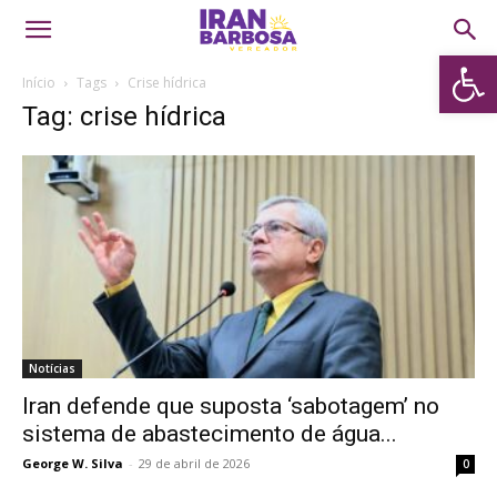
Abrir 
Início
Tags
Crise hídrica
Tag: crise hídrica
Notícias
Iran defende que suposta ‘sabotagem’ no
sistema de abastecimento de água...
George W. Silva
-
29 de abril de 2026
0