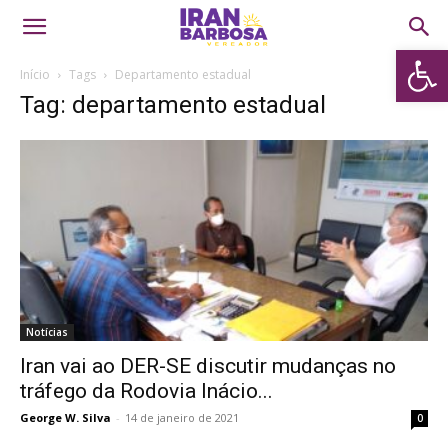
Abrir 
Início
Tags
Departamento estadual
Tag: departamento estadual
Notícias
Iran vai ao DER-SE discutir mudanças no
tráfego da Rodovia Inácio...
George W. Silva
-
14 de janeiro de 2021
0