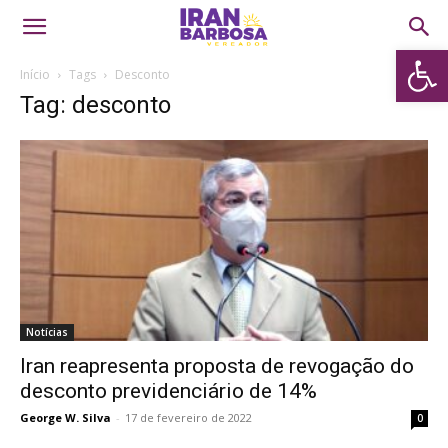
Abrir 
Início
Tags
Desconto
Tag: desconto
Notícias
Iran reapresenta proposta de revogação do
desconto previdenciário de 14%
George W. Silva
-
17 de fevereiro de 2022
0