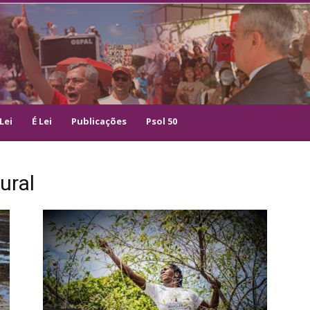
Lei
É Lei
Publicações
Psol 50
ural