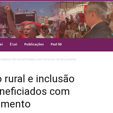
ei
É Lei
Publicações
Psol 50
produtiva são beneficiados com recursos do Orçamento
rural e inclusão
eneficiados com
amento