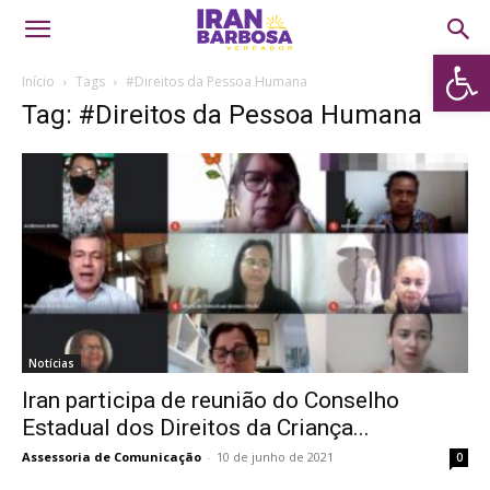
Abrir 
Início
Tags
#Direitos da Pessoa Humana
Tag: #Direitos da Pessoa Humana
Notícias
Iran participa de reunião do Conselho
Estadual dos Direitos da Criança...
Assessoria de Comunicação
-
10 de junho de 2021
0