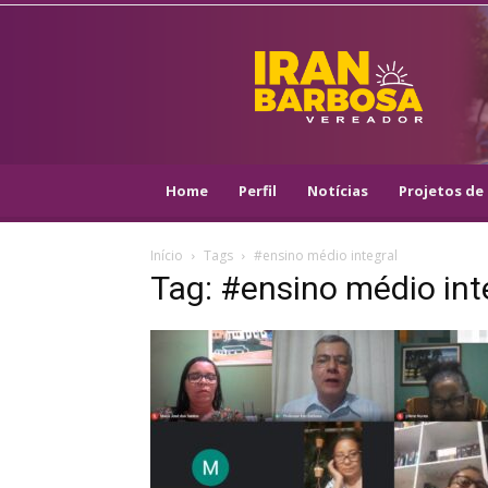
IRAN
BARBOSA
–
VEREADOR
::
ARACAJU
–
Home
Perfil
Notícias
Projetos de 
PSOL
Início
Tags
#ensino médio integral
Tag: #ensino médio int