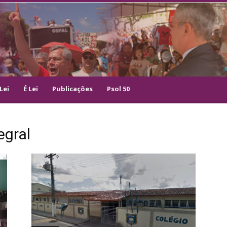
Lei
É Lei
Publicações
Psol 50
egral