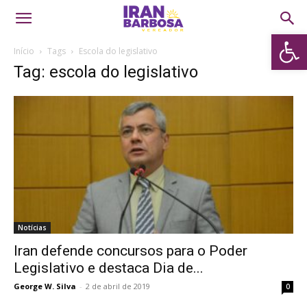
Abrir 
Início
Tags
Escola do legislativo
Tag: escola do legislativo
Notícias
Iran defende concursos para o Poder
Legislativo e destaca Dia de...
George W. Silva
-
2 de abril de 2019
0