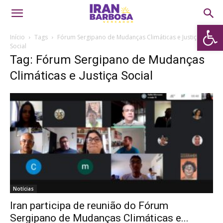
Abrir 
Início
Tags
Fórum Sergipano de Mudanças Climáticas e Justiça
Social
Tag: Fórum Sergipano de Mudanças
Climáticas e Justiça Social
Notícias
Iran participa de reunião do Fórum
Sergipano de Mudanças Climáticas e...