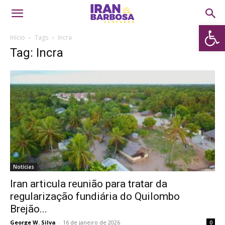
Abrir 
Início
Tags
Incra
Tag: Incra
Notícias
Iran articula reunião para tratar da
regularização fundiária do Quilombo
Brejão...
George W. Silva
-
16 de janeiro de 2026
0