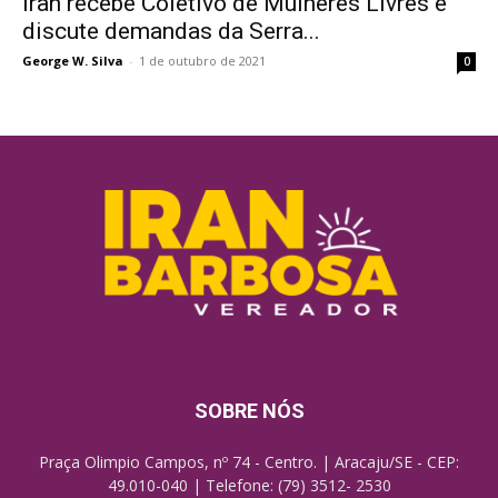
Iran recebe Coletivo de Mulheres Livres e
discute demandas da Serra...
George W. Silva
-
1 de outubro de 2021
0
SOBRE NÓS
Praça Olimpio Campos, nº 74 - Centro. | Aracaju/SE - CEP:
49.010-040 | Telefone: (79) 3512- 2530