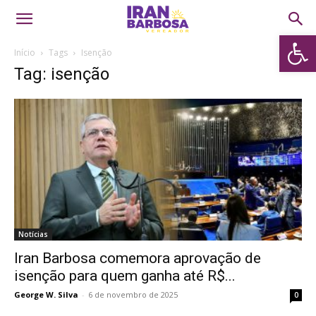
Abrir 
Início
Tags
Isenção
Tag: isenção
Notícias
Iran Barbosa comemora aprovação de
isenção para quem ganha até R$...
George W. Silva
-
6 de novembro de 2025
0