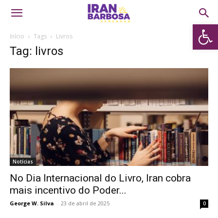
Abrir 
Início
Tags
Livros
Tag: livros
Notícias
No Dia Internacional do Livro, Iran cobra
mais incentivo do Poder...
George W. Silva
-
23 de abril de 2025
0