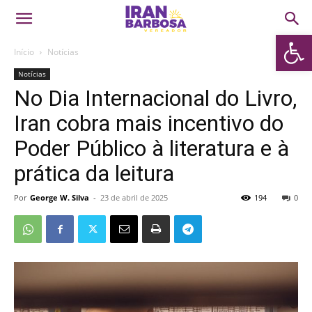
Abrir 
Início
Notícias
Notícias
No Dia Internacional do Livro,
Iran cobra mais incentivo do
Poder Público à literatura e à
prática da leitura
Por
George W. Silva
-
23 de abril de 2025
194
0