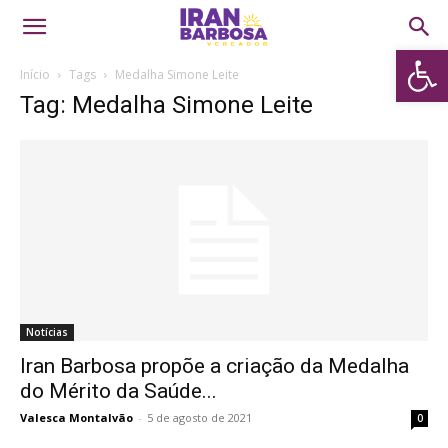
Abrir 
Início
Tags
Medalha Simone Leite
Tag: Medalha Simone Leite
Notícias
Iran Barbosa propõe a criação da Medalha
do Mérito da Saúde...
Valesca Montalvão
-
5 de agosto de 2021
0