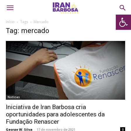
Abrir 
Início
Tags
Mercado
Tag: mercado
Notícias
Iniciativa de Iran Barbosa cria
oportunidades para adolescentes da
Fundação Renascer
George W. Silva
-
17 de novembro de 2021
0