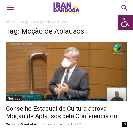
Abrir 
Início
Tags
Moção de Aplausos
Tag: Moção de Aplausos
Notícias
Conselho Estadual de Cultura aprova
Moção de Aplausos pela Conferência do...
Valesca Montalvão
-
16 de setembro de 2021
0